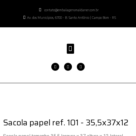
contato@embalagensmaldaner.com.br
Av. dos Municípios, 6700 - B. Santo Antônio | Campo Bom - RS
Sacola papel ref. 101 - 35,5x37x12