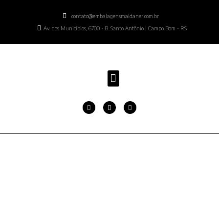
contato@embalagensmaldaner.com.br
Av. dos Municípios, 6700 - B. Santo Antônio | Campo Bom - RS