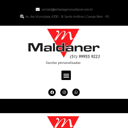
contato@embalagensmaldaner.com.br
Av. dos Municípios, 6700 - B. Santo Antônio | Campo Bom - RS