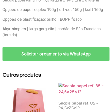
Sacola papel tamanho 17,5 largura x 14 altura x 6 lateral
Opções de papel: duplex 190g | off-set 150g | kraft 160g
Opções de plastificação: brilho | BOPP fosco
Alça: simples | larga gorgurão | cordão de São Francisco
(torcida)
Solicitar orçamento via WhatsApp
Outros produtos
Sacola papel ref. 85 –
24,5x25x12