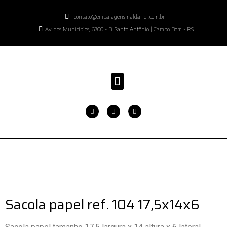
contato@embalagensmaldaner.com.br
Av. dos Municípios, 6700 - B. Santo Antônio | Campo Bom - RS
Sacola papel ref. 104 17,5x14x6