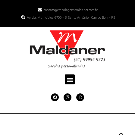
contato@embalagensmaldaner.com.br
Av. dos Municípios, 6700 - B. Santo Antônio | Campo Bom - RS