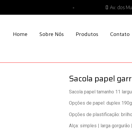
Av. dos Mu
Home
Sobre Nós
Produtos
Contato
Sacola papel garr
Sacola papel tamanho 11 largura
Opções de papel: duplex 190g 
Opções de plastificação: brilh
Alça: simples | larga gorgurão 