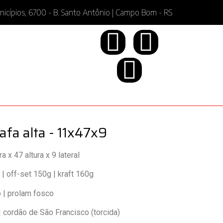
nicípios, 6700 - B. Santo Antônio | Campo Bom - RS
afa alta - 11x47x9
 x 47 altura x 9 lateral
| off-set 150g | kraft 160g
o | prolam fosco
| cordão de São Francisco (torcida)