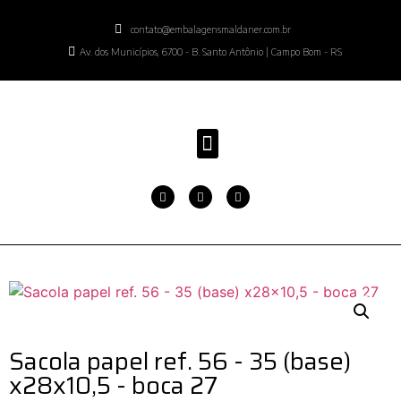
contato@embalagensmaldaner.com.br
Av. dos Municípios, 6700 - B. Santo Antônio | Campo Bom - RS
Sacola papel ref. 56 - 35 (base)
x28x10,5 - boca 27