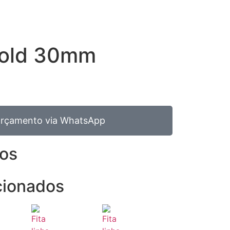
 gold 30mm
 orçamento via WhatsApp
tos
cionados