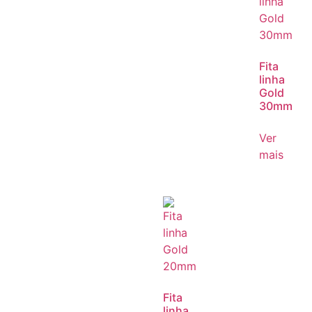
Fita
linha
Gold
30mm
Ver
mais
Fita
linha