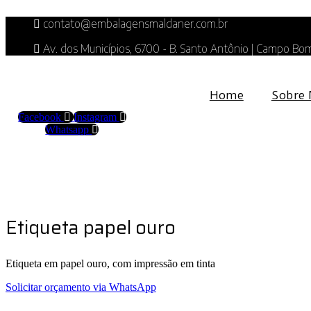
Skip
contato@embalagensmaldaner.com.br
to
content
Av. dos Municípios, 6700 - B. Santo Antônio | Campo Bom
Home
Sobre 
Facebook
Instagram
Whatsapp
Etiqueta papel ouro
Etiqueta em papel ouro, com impressão em tinta
Solicitar orçamento via WhatsApp